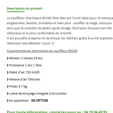
Description du produit
Le souffleur thermique BV250 Oleo-Mac est l'outil idéal pour le nettoy
engazonées, feuilles, brindilles et bien plus : souffler la neige, nettoye
ainsi que le mobilier de jardin après lavage. Outil peut bruyant est très b
silencieux et le plus confortable du marché.
Il est possible d'aspirer et de broyer les déchets grâce à un kit aspirati
réduction des déchets 7 pour 1)
Caractéristiques techniques du souffleur BV250
Moteur 2 temps 25.4cc
Puissance 1.3cv / 1Kw
Débit d'air 720 m3/h
Vitesse d'air 70m/sec
Poids 3.7 kg
Lame de broyage integrée à la turbine
kit aspiration :
EN OPTION
Pour toute information, contactez-nous au : 04 78 04 49 95