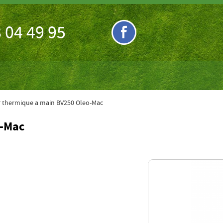
 04 49 95
r thermique a main BV250 Oleo-Mac
o-Mac