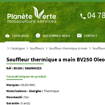
04 78
CATALOGUE
QUI SOMMES-NOUS
CONTACT
Catalogue
Souffleurs
Souffleur thermique à main
Souffleu
Souffleur thermique a main BV250 Ole
Réf : BV250 / 56609001E5
Caractéristiques du produit
Marques :
OLEO MAC
Motorisations - énergies :
Thermique
Nouveauté :
Oui
Garantie :
5 an(s)